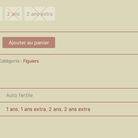
35,00 €
a
2 ans
2 ans extra
 extra
2 ans
2 ans extra
Ajouter au panier
Catégorie :
Figuiers
Auto fertile
1 ans
,
1 ans extra
,
2 ans
,
2 ans extra