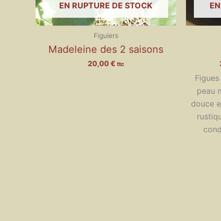
EN RUPTURE DE STOCK
EN
Figuiers
Madeleine des 2 saisons
20,00
€
ttc
Figues
peau m
douce et
rustiq
condi