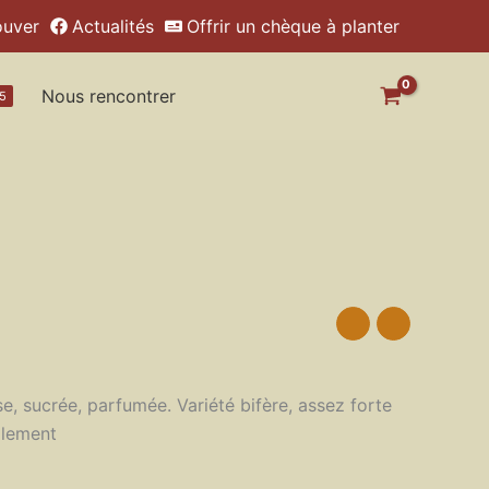
ouver
Actualités
Offrir un chèque à planter
Nous rencontrer
5
se, sucrée, parfumée. Variété bifère, assez forte
llement