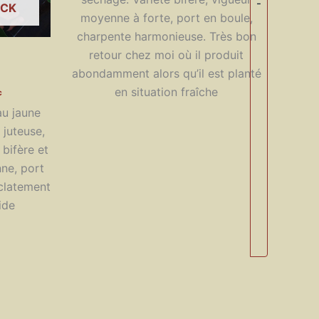
-
OCK
moyenne à forte, port en boule,
charpente harmonieuse. Très bon
retour chez moi où il produit
abondamment alors qu’il est planté
en situation fraîche
age
c
e
au jaune
ix :
,00 €
 juteuse,
 bifère et
,00 €
ne, port
éclatement
ide