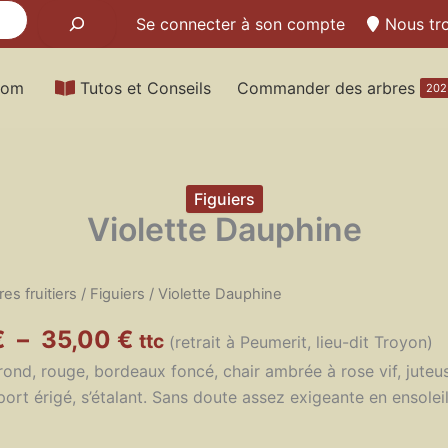
Se connecter à son compte
Nous tr
Pom
Tutos et Conseils
Commander des arbres
202
Figuiers
Violette Dauphine
res fruitiers
/
Figuiers
/ Violette Dauphine
Plage
€
–
35,00
€
ttc
(retrait à Peumerit, lieu-dit Troyon)
de
 rond, rouge, bordeaux foncé, chair ambrée à rose vif, juteu
prix :
port érigé, s’étalant. Sans doute assez exigeante en ensolei
24,00 €
à