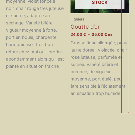
20,00 €
moyenne, violet foncé à
STOCK
à
noir, chair rouge très juteuse
35,00 €
et sucrée, adaptée au
Figuiers
séchage. Variété bifère,
Goutte d’or
vigueur moyenne à forte,
Plage
24,00
€
–
35,00
€
ttc
port en boule, charpente
de
Grosse figue allongée, peau
harmonieuse. Très bon
prix :
24,00 €
jaune dorée , violacée, chair
retour chez moi où il produit
à
rose juteuse, parfumée et
abondamment alors qu’il est
35,00 €
sucrée. Variété bifère et
planté en situation fraîche
précoce, de vigueur
moyenne, port étalé, peu
être sensible à l’éclatement
en situation trop humide